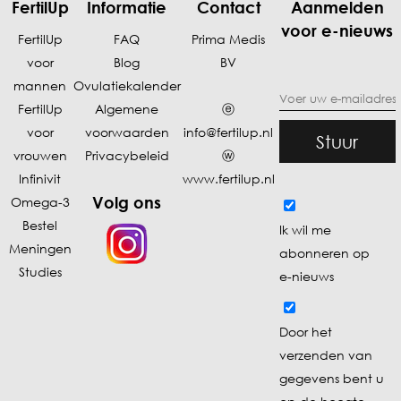
FertilUp
Informatie
Contact
Aanmelden
voor e-nieuws
FertilUp
FAQ
Prima Medis
voor
Blog
BV
mannen
Ovulatiekalende
r
FertilUp
Algemene
ⓔ
voor
voorwaarden
info@fertilup.nl
Stuur
vrouwen
Privacybeleid
ⓦ
Infinivit
www.fertilup.nl
Volg ons
Omega-3
Bestel
Ik wil me
Meningen
abonneren op
Studies
e-nieuws
Door het
verzenden van
gegevens bent u