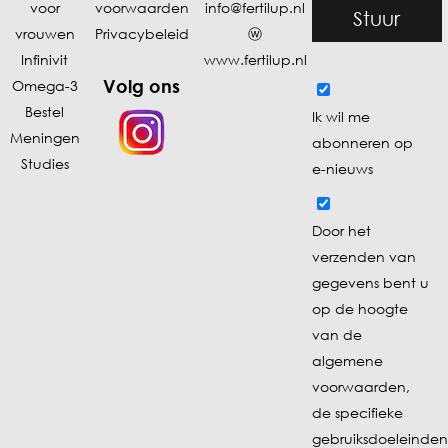
voor
voorwaarden
info@fertilup.nl
Stuur
vrouwen
Privacybeleid
ⓦ
Infinivit
www.fertilup.nl
Volg ons
Omega-3
Bestel
Ik wil me
Meningen
abonneren op
Studies
e-nieuws
Door het
verzenden van
gegevens bent u
op de hoogte
van de
algemene
voorwaarden
,
de specifieke
gebruiksdoeleinden